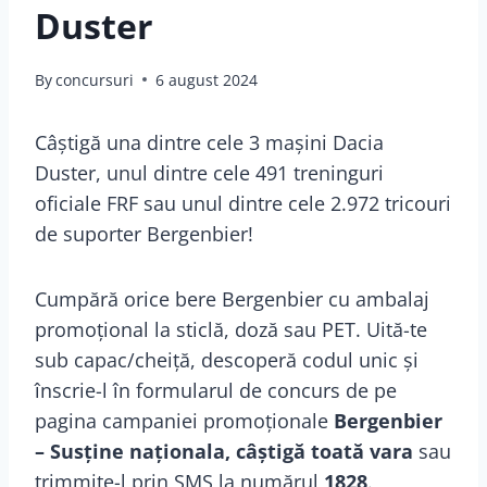
Duster
By
concursuri
6 august 2024
Câștigă una dintre cele 3 mașini Dacia
Duster, unul dintre cele 491 treninguri
oficiale FRF sau unul dintre cele 2.972 tricouri
de suporter Bergenbier!
Cumpără orice bere Bergenbier cu ambalaj
promoțional la sticlă, doză sau PET. Uită-te
sub capac/cheiță, descoperă codul unic și
înscrie-l în formularul de concurs de pe
pagina campaniei promoționale
Bergenbier
– Susține naționala, câștigă toată vara
sau
trimmite-l prin SMS la numărul
1828
.