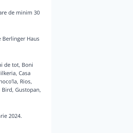
are de minim 30
ie Berlinger Haus
i de tot, Boni
ilkeria, Casa
hoco’la, Rios,
e Bird, Gustopan,
.
arie 2024.