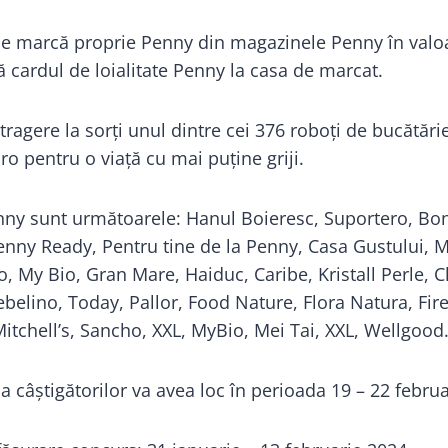
 marcă proprie Penny din magazinele Penny în valo
ă cardul de loialitate Penny la casa de marcat.
 tragere la sorți unul dintre cei 376 roboți de bucătăr
o pentru o viață cu mai puține griji.
nny sunt următoarele: Hanul Boieresc, Suportero, Bon
nny Ready, Pentru tine de la Penny, Casa Gustului, M
, My Bio, Gran Mare, Haiduc, Caribe, Kristall Perle, C
ebelino, Today, Pallor, Food Nature, Flora Natura, Fir
Mitchell’s, Sancho, XXL, MyBio, Mei Tai, XXL, Wellgood
 a câștigătorilor va avea loc în perioada 19 – 22 febru