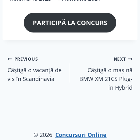
PARTICIPĂ LA CONCURS
Navigare
PREVIOUS
NEXT
Câștigă o vacanță de
Câștigă o mașină
în
vis în Scandinavia
BMW XM 21CS Plug-
articole
in Hybrid
© 2026
Concursuri Online